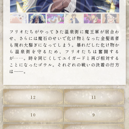
フリオたちがやってきた温泉街に魔王軍が居合わ
せ、さらには魔石のせいで化け物となった金髪勇者
も現れ大騒ぎになってしまう。暴れだした化け物か
ら温泉街を守るため、フリオたちは奮闘する
が……。時を同じくしてユイガードと再び相対する
ことになったゴウル。それぞれの戦いの決着の行方
は——。
12
11
10
9