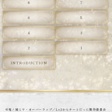
8
7
6
5
4
3
2
1
INTRODUCTION
©鬼ノ城ミヤ・オーバーラップ／Lv2からチートだった製作委員会