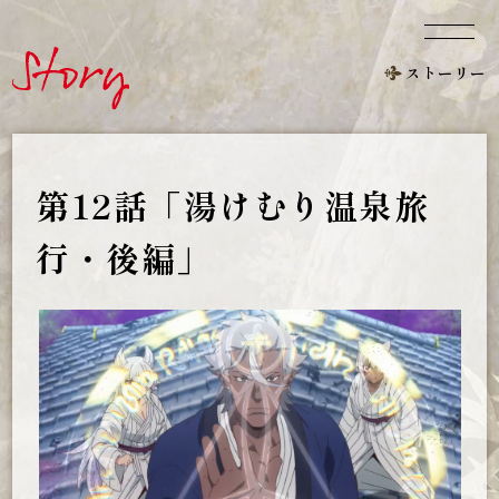
ストーリー
第12話
「湯けむり温泉旅
行・後編」